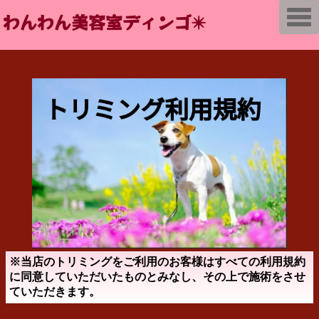
T
わんわん美容室ディンゴ✴️
o
g
g
l
e
n
a
v
i
g
a
t
i
o
n
※当店のトリミングをご利用のお客様はすべての利用規約
に同意していただいたものとみなし、その上で施術をさせ
ていただきます。