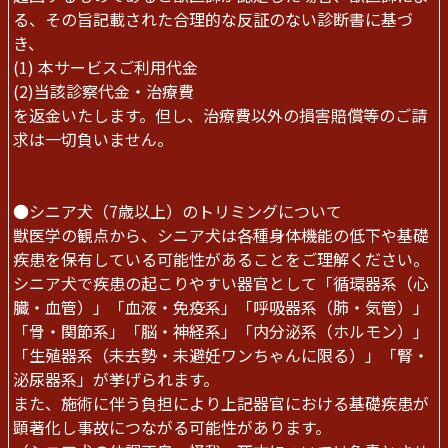
る、その旨記載された合理的な反証のない診断書に基づ
き、
(1) 本サービスご利用代金
(2)当該診察代金・治療費
を返金いたします。但し、治療費以外の損害賠償等のご請
求は一切負いません。
●シニア犬（7歳以上）のトリミングについて
獣医学の観点から、シニア犬は各種身体機能の低下や基礎
疾患を保有している可能性があることをご理解ください。
シニア犬で疾患の起こりやすい器官として「循環器系（心
臓・血管）」「血液・免疫系」「呼吸器系（肺・気管）」
「骨・関節系」「脳・神経系」「内分泌系（ホルモン）」
「生殖器系（未去勢・未避妊ワンちゃんに限る）」「腎・
泌尿器系」が挙げられます。
また、施術に伴う負担により上記器官における基礎疾患が
顕著化し事故につながる可能性があります。