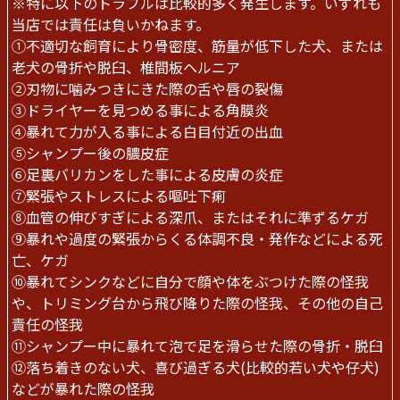
※特に以下のトラブルは比較的多く発生します。いずれも
当店では責任は負いかねます。
①不適切な飼育により骨密度、筋量が低下した犬、または
老犬の骨折や脱臼、椎間板ヘルニア
②刃物に噛みつきにきた際の舌や唇の裂傷
③ドライヤーを見つめる事による角膜炎
④暴れて力が入る事による白目付近の出血
⑤シャンプー後の膿皮症
⑥足裏バリカンをした事による皮膚の炎症
⑦緊張やストレスによる嘔吐下痢
⑧血管の伸びすぎによる深爪、またはそれに準ずるケガ
⑨暴れや過度の緊張からくる体調不良・発作などによる死
亡、ケガ
⑩暴れてシンクなどに自分で顔や体をぶつけた際の怪我
や、トリミング台から飛び降りた際の怪我、その他の自己
責任の怪我
⑪シャンプー中に暴れて泡で足を滑らせた際の骨折・脱臼
⑫落ち着きのない犬、喜び過ぎる犬(比較的若い犬や仔犬)
などが暴れた際の怪我