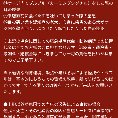
⑬ケージ内でブルブル（カーミングシグナル）をした際の
耳の裂傷
⑭来店直前に食べた餌を吐いてしまった際の窒息
⑮目の悪い犬や認知症の老犬、心身に疾患のある犬がケー
ジ内を動き回り、ぶつけたり転倒したりした際の怪我
※上記の場合に関しての応急処置代金・動物病院での処置
代金は全てお客様のご負担となります。治療費・通院費・
慰謝料・賠償金等につきましても一切の責任を負いかねま
すのでご了承下さい。
※不適切な飼育環境、緊張や暴れる事による怪我やトラブ
ルは、基本的におうちでの環境の改善、躾で防げるものば
かりです。できる限りの改善をしてからご来店をお願いい
たします。
●上記以外が原因での当店の過失による事故の場合。
怪我・死亡・その他異変の原因が当店サービスに直接的に
起因するものであると獣医師が認定した場合、獣医師によ